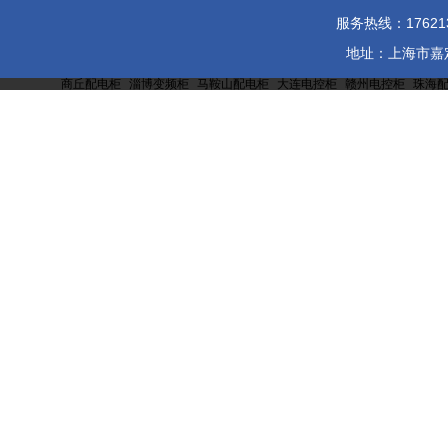
服务热线：1762137
地址：上海市嘉定区
商丘配电柜
淄博变频柜
马鞍山配电柜
大连电控柜
赣州电控柜
珠海