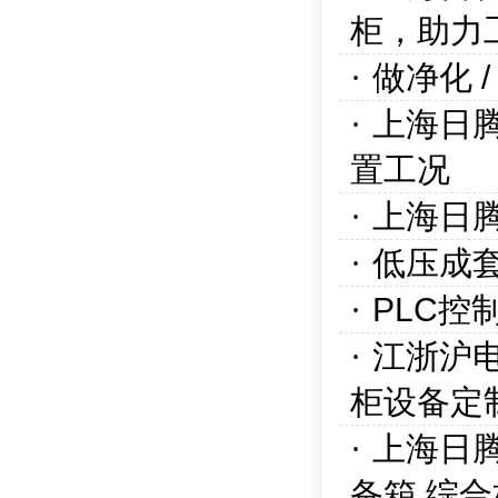
柜，助力
·
做净化 
·
上海日腾
置工况
·
上海日
·
低压成
·
PLC
·
江浙沪
柜设备定
·
上海日
备箱 综