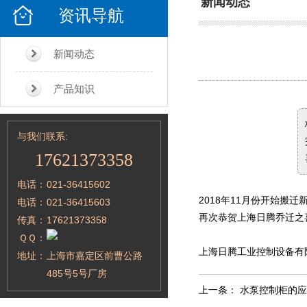
新闻动态
资讯导航
新闻动态
产品知识
与我们联系:
17621373358
电话：
021-36415602
2018年11月份开始搬
电话：
021-36415603
再次恭贺上海日腾乔迁之
传真：
17621373358
ＱＱ：
上海日腾工业控制设备有
地址：
上海市嘉定区前曹公路
485号5号厂房
上一条：
水泵控制柜的应