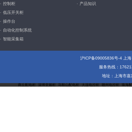
·
控制柜
·
产品知识
·
低压开关柜
·
操作台
·
自动化控制系统
·
智能采集箱
沪ICP备09005836号-4
上海
服务热线：1762137
地址：上海市嘉定区
商丘配电柜
淄博变频柜
马鞍山配电柜
大连电控柜
赣州电控柜
珠海