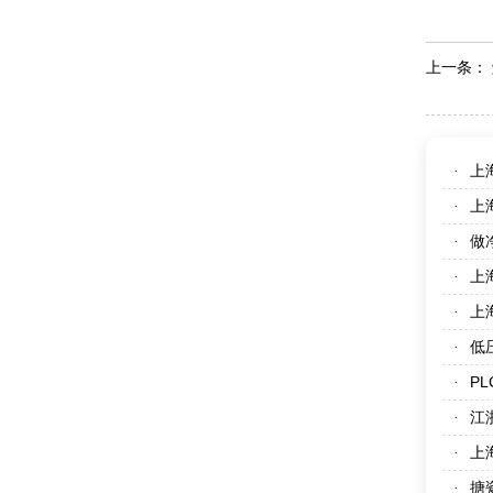
上一条：
上
·
上
·
做
·
上
·
上
·
低
·
P
·
江
·
上
·
搪
·