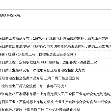
触摸屏控制柜
海日腾工控新品发布：15KW生产线废气处理系统控制柜，助力绿色智造
海日腾推出集成NWATT桦特W5电力调整器的精密温控柜，助力工业加热
净化 / 暖通 / 水处理工程，自控柜选直启还是变频？
海日腾工控：定制板框脱水 PLC 控制柜，适配各类污泥处置工况
海日腾工业控制设备：净化项目低压成套电控柜解决方案
压成套电控柜全品类产品介绍 上海日腾工控全国定制
LC控制柜出厂调试全流程，每一步都不马虎！
浙沪电控柜厂家哪家靠谱？上海嘉定源头工厂 全国工业电柜设备定制选购
海日腾工业：严格对标上海地方标准 专业生产道路综合设备箱 综合杆设备
瓷炉电控柜定制 上海日腾工控 工业热处理自动化控制