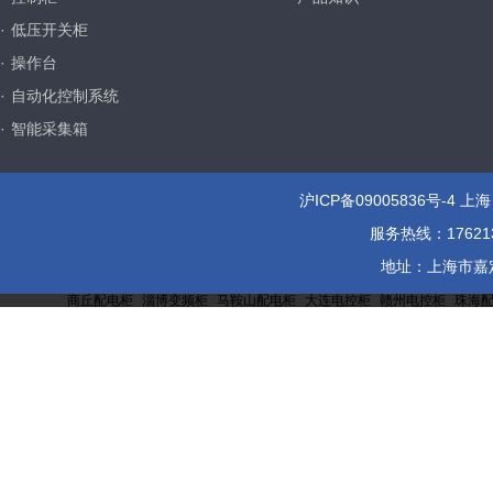
·
低压开关柜
·
操作台
·
自动化控制系统
·
智能采集箱
沪ICP备09005836号-4
上海
服务热线：1762137
地址：上海市嘉定区
商丘配电柜
淄博变频柜
马鞍山配电柜
大连电控柜
赣州电控柜
珠海