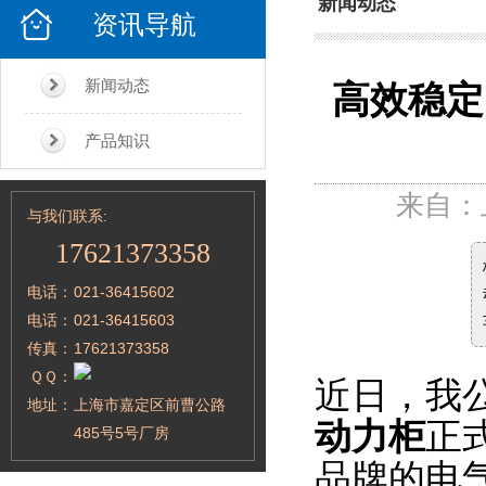
新闻动态
资讯导航
新闻动态
高效稳定
产品知识
来自：
与我们联系:
17621373358
电话：
021-36415602
电话：
021-36415603
传真：
17621373358
ＱＱ：
近日，我
地址：
上海市嘉定区前曹公路
动力柜
正
485号5号厂房
品牌的电