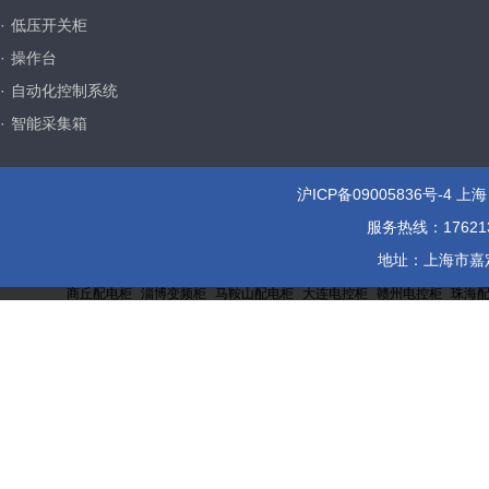
·
低压开关柜
·
操作台
·
自动化控制系统
·
智能采集箱
沪ICP备09005836号-4
上海
服务热线：1762137
地址：上海市嘉定区
商丘配电柜
淄博变频柜
马鞍山配电柜
大连电控柜
赣州电控柜
珠海